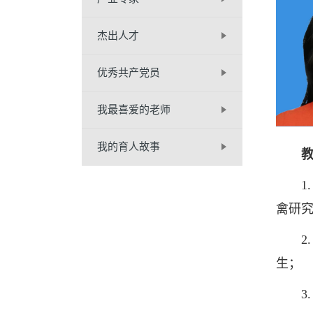
杰出人才
优秀共产党员
我最喜爱的老师
我的育人故事
1. 
禽研
2. 
生；
3. 