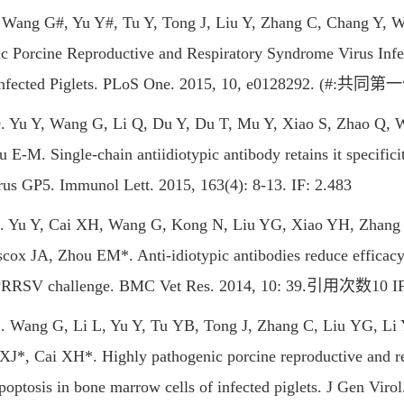
g G#, Yu Y#, Tu Y, Tong J, Liu Y, Zhang C, Chang Y, Wa
ic Porcine Reproductive and Respiratory Syndrome Virus Inf
Infected Piglets. PLoS One. 2015, 10, e0128292. (#
 Y, Wang G, Li Q, Du Y, Du T, Mu Y, Xiao S, Zhao Q, W
 E-M. Single-chain antiidiotypic antibody retains it specifici
us GP5. Immunol Lett. 2015, 163(4): 8-13. IF: 2.483
 Y, Cai XH, Wang G, Kong N, Liu YG, Xiao YH, Zhang 
cox JA, Zhou EM*. Anti-idiotypic antibodies reduce efficacy 
PRRSV challenge. BMC Vet Res. 2014, 10: 39.引用次数10 IF
ng G, Li L, Yu Y, Tu YB, Tong J, Zhang C, Liu YG, Li Y
J*, Cai XH*. Highly pathogenic porcine reproductive and res
apoptosis in bone marrow cells of infected piglets. J Gen 