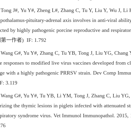
g J#, Yu Y#, Zheng L#, Zhang C, Tu Y, Liu Y, Wu J, Li 
othalamus-pituitary-adrenal axis involves in anti-viral abili
ected by highly pathogenic porcine reproductive and respirat
第一作者) IF: 1.792
g G#, Yu Y#, Zhang C, Tu YB, Tong J, Liu YG, Chang Y
 responses to modified live virus vaccines developed from c
nge with a highly pathogenic PRRSV strain. Dev Comp
: 3.119
g G#, Yu Y#, Tu YB, Li YM, Tong J, Zhang C, Liu YG, L
rizing the thymic lesions in piglets infected with attenuated s
spiratory syndrome virus. Vet Immunol Immunopathol.
876