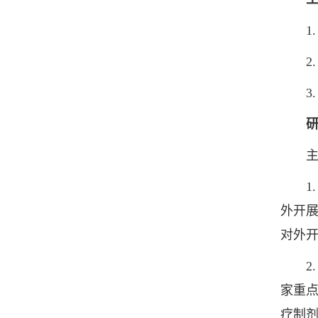
1. 
2. 
3. 
研
主要从
1. 
外开
对外
2.
家重点
疗制