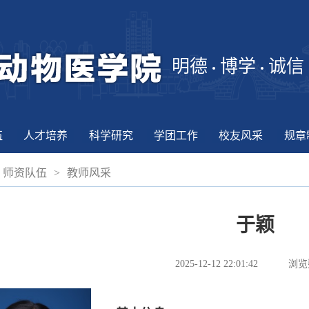
明德
博学
诚信
伍
人才培养
科学研究
学团工作
校友风采
规章
师资队伍
>
教师风采
于颖
2025-12-12 22:01:42
浏览