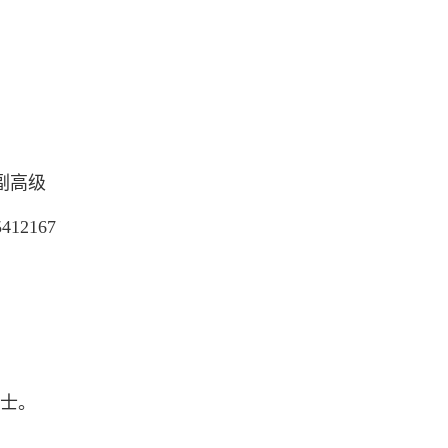
副高级
412167
博士。