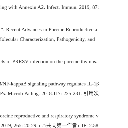
cting with Annexin A2. Infect. Immun. 2019, 87:
 Recent Advances in Porcine Reproductive a
ecular Characterization, Pathogenicity, and
of PRRSV infection on the porcine thymus.
F-kappaB signaling pathway regulates IL-1β
AMPs. Microb Pathog. 2018.117: 225-231. 引用次
ne reproductive and respiratory syndrome v
 Res. 2019, 265: 20-29. ( #:共同第一作者) IF: 2.58