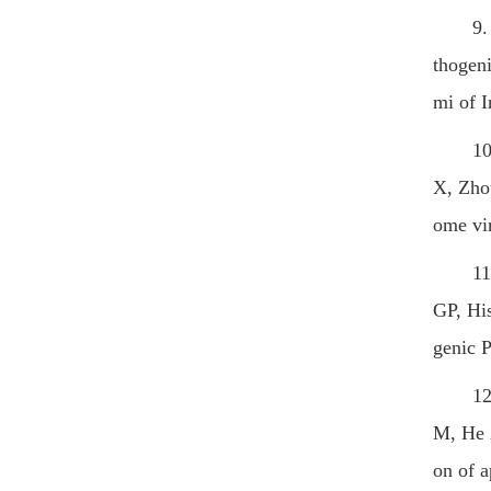
9. Wan
thogen
mi of 
10. Yu
X, Zhou
ome vir
11. Yu
GP, His
genic 
12. Wa
M, He X
on of 