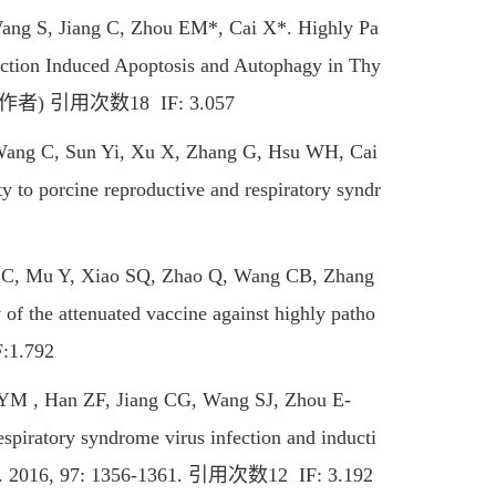
ng S, Jiang C, Zhou EM*, Cai X*. Highly Pa
ection Induced Apoptosis and Autophagy in Thy
:共同第一作者) 引用次数18 IF: 3.057
ang C, Sun Yi, Xu X, Zhang G, Hsu WH, Cai
ty to porcine reproductive and respiratory syndr
C, Mu Y, Xiao SQ, Zhao Q, Wang CB, Zhang
of the attenuated vaccine against highly patho
:1.792
M , Han ZF, Jiang CG, Wang SJ, Zhou E-
piratory syndrome virus infection and inducti
Virol. 2016, 97: 1356-1361. 引用次数12 IF: 3.192