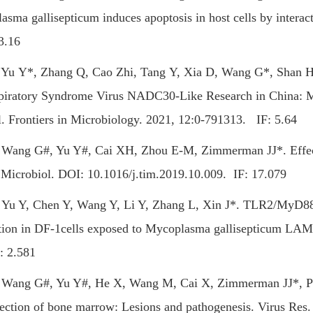
sma gallisepticum induces apoptosis in host cells by intera
3.16
Y*, Zhang Q, Cao Zhi, Tang Y, Xia D, Wang G*, Shan H*.
piratory Syndrome Virus NADC30-Like Research in China: Mol
. Frontiers in Microbiology. 2021, 12:0-791313. IF: 5.64
g G#, Yu Y#, Cai XH, Zhou E-M, Zimmerman JJ*. Effects 
 Microbiol. DOI: 10.1016/j.tim.2019.10.009. IF: 17.079
Y, Chen Y, Wang Y, Li Y, Zhang L, Xin J*. TLR2/MyD88/N
tion in DF-1cells exposed to Mycoplasma gallisepticum L
 2.581
g G#, Yu Y#, He X, Wang M, Cai X, Zimmerman JJ*, Porci
nfection of bone marrow: Lesions and pathogenesis. Virus