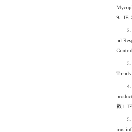
Mycopla
9. IF: 
2. Yu 
nd Res
Control
3. Wan
Trends
4. Yu 
produc
数1 IF:
5. Wan
irus i