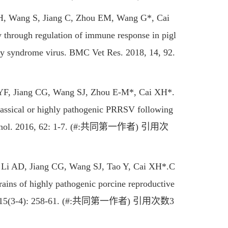
H, Wang S, Jiang C, Zhou EM, Wang G*, Cai
ty through regulation of immune response in pigl
ory syndrome virus. BMC Vet Res. 2018, 14, 92.
F, Jiang CG, Wang SJ, Zhou E-M*, Cai XH*.
lassical or highly pathogenic PRRSV following
 Immunol. 2016, 62: 1-7. (#:共同第一作者) 引用次
i AD, Jiang CG, Wang SJ, Tao Y, Cai XH*.C
trains of highly pathogenic porcine reproductive
 2015, 15(3-4): 258-61. (#:共同第一作者) 引用次数3