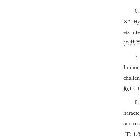
6. Ton
X*. Hyp
ets inf
(#:共同
7. Wan
Immune
challe
数13 IF
8. Wan
haracte
and re
IF: 1.