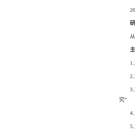
201
从事
1.
2.主
3.
究”
4.
5.