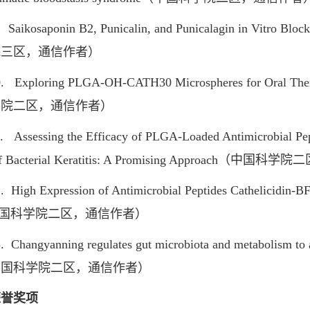
kosaponin B2, Punicalin, and Punicalagin in Vitro Block
院三区，通信作者）
ploring PLGA-OH-CATH30 Microspheres for Oral Therapy
学院二区，通信作者）
sessing the Efficacy of PLGA-Loaded Antimicrobial Pept
of Bacterial Keratitis: A Promising Approach（
h Expression of Antimicrobial Peptides Cathelicidin-BF In 
中国科学院二区，通信作者）
angyanning regulates gut microbiota and metabolism to am
中国科学院二区，通信作者）
荣誉奖项