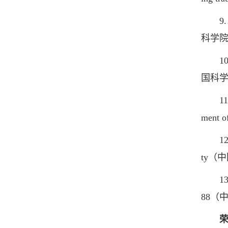
9. Sai
科学
10. Ex
国科
11. As
ment 
12. Hig
ty（
13. Ch
88（