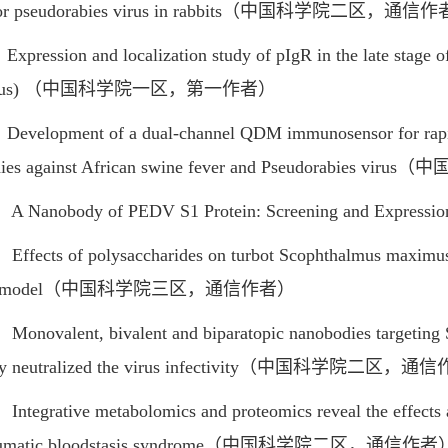
 for pseudorabies virus in rabbits（中国科学院二区，通信
ression and localization study of pIgR in the late stage o
imus) （中国科学院一区，第一作者）
elopment of a dual-channel QDM immunosensor for rapid an
odies against African swine fever and Pseudorabi
anobody of PEDV S1 Protein: Screening and Expression i
ects of polysaccharides on turbot Scophthalmus maximus: 
lar model（中国科学院三区，通信作者）
ovalent, bivalent and biparatopic nanobodies targeting S1 
ntly neutralized the virus infectivity（中国科学院二区，
egrative metabolomics and proteomics reveal the effects an
raumatic bloodstasis syndrome（中国科学院二区，通信作者