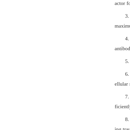
actor
3. Exp
max
4. Dev
antib
5. A N
6. Eff
ellu
7. Mon
ficie
8. Int
ing t