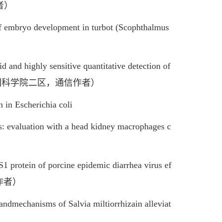
作者）
f embryo development in turbot (Scophthalmus
d highly sensitive quantitative detection of
es virus（中国科学院二区，通信作者）
n Escherichia coli
evaluation with a head kidney macrophages c
protein of porcine epidemic diarrhea virus ef
通信作者）
dmechanisms of Salvia miltiorrhizain alleviat
）