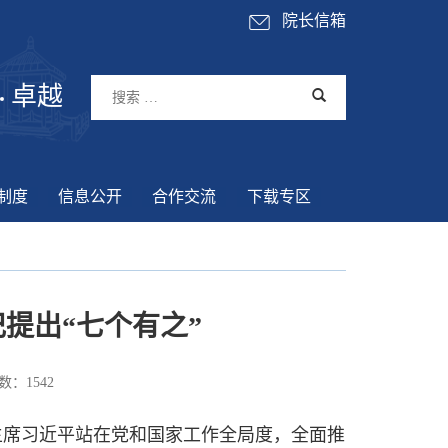
院长信箱
卓越
制度
信息公开
合作交流
下载专区
提出“七个有之”
数：
1542
席习近平站在党和国家工作全局度，全面推