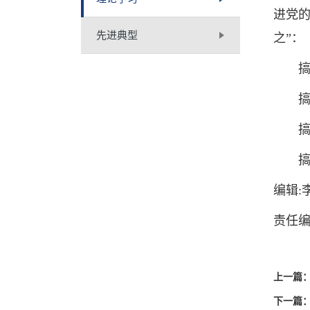
进党的
先进典型
之”：
搞任
搞匿
搞封
搞尾
编辑:
责任编
上一篇
下一篇