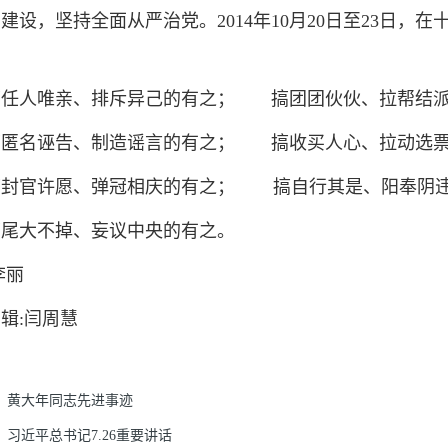
建设，坚持全面从严治党。2014年10月20日至23日，
人唯亲、排斥异己的有之； 搞团团伙伙、拉帮结派
名诬告、制造谣言的有之； 搞收买人心、拉动选票
官许愿、弹冠相庆的有之； 搞自行其是、阳奉阴违
大不掉、妄议中央的有之。
李丽
辑:闫周慧
：
黄大年同志先进事迹
：
习近平总书记7.26重要讲话