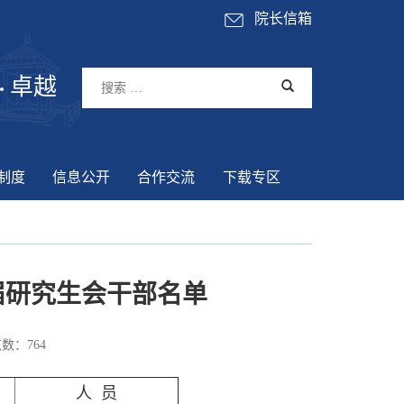
院长信箱
卓越
制度
信息公开
合作交流
下载专区
届研究生会干部名单
数：
764
人 员