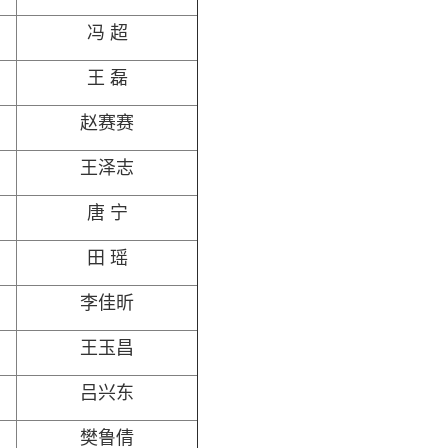
冯 超
王 磊
赵赛赛
王泽志
唐 宁
田 瑶
李佳昕
王玉昌
吕兴东
樊鲁倩