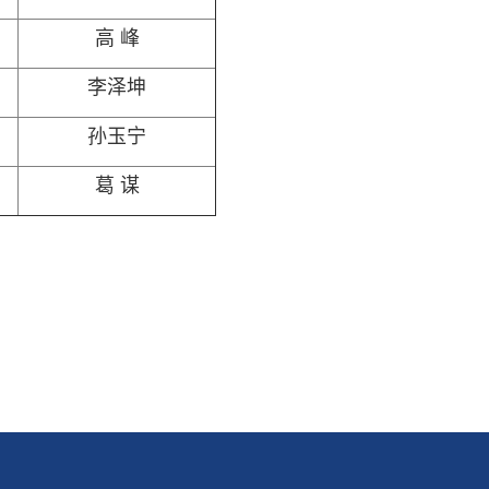
高 峰
李泽坤
孙玉宁
葛 谋