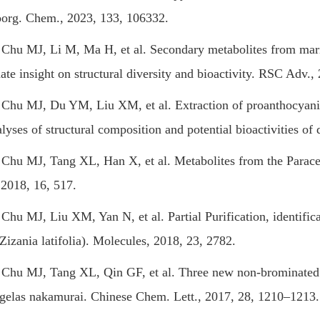
oorg. Chem., 2023, 133, 106332.
 MJ, Li M, Ma H, et al. Secondary metabolites from marin
ate insight on structural diversity and bioactivity. RSC Adv.,
 MJ, Du YM, Liu XM, et al. Extraction of proanthocyanidins
lyses of structural composition and potential bioactivities of 
 MJ, Tang XL, Han X, et al. Metabolites from the Paracel Is
2018, 16, 517.
MJ, Liu XM, Yan N, et al. Partial Purification, identificat
(Zizania latifolia). Molecules, 2018, 23, 2782.
 MJ, Tang XL, Qin GF, et al. Three new non-brominated py
gelas nakamurai. Chinese Chem. Lett., 2017, 28, 1210–1213.