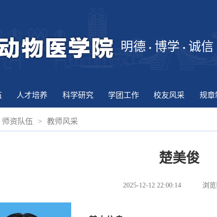
明德
博学
诚信
伍
人才培养
科学研究
学团工作
校友风采
规章
师资队伍
>
教师风采
楚美俊
2025-12-12 22:00:14
浏览