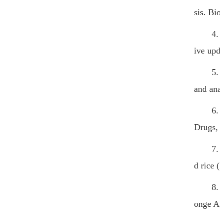
sis. Bi
4. Chu
ive upd
5. Chu
and ana
6. Chu
Drugs, 
7. Chu 
d rice 
8. Chu
onge A