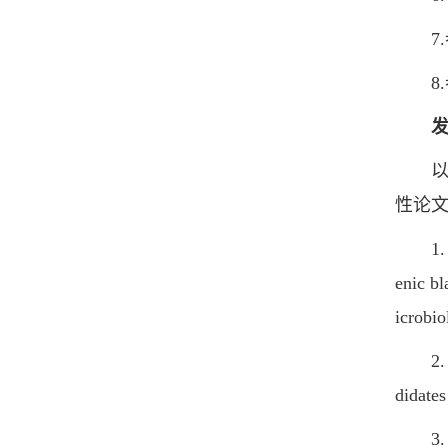
7.
8.
以第一
性论
1. Chu
enic bl
icrobio
2. Chu
didates
3. Chu