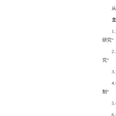
从事
1.主
研究”
2.主
究”
3.主
4.参
制”
5.
6.