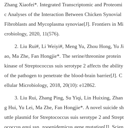
Zhang Xiaofei*. Integrated Transcriptomic and Proteomi
c Analyses of the Interaction Between Chicken Synovial
Fibroblasts and Mycoplasma synoviae[J]. Frontiers in Mi
crobiology, 2020, 11(576).
2. Liu Rui#, Li Weiyi#, Meng Yu, Zhou Hong, Yu Ji
ao, Ma Zhe, Fan Hongjie*. The serine/threonine protein
kinase of Streptococcus suis serotype 2 affects the ability
of the pathogen to penetrate the blood-brain barrier[J]. C
ellular Microbiology, 2018, 20(10): e12862.
3. Liu Rui, Zhang Ping, Su Yiqi, Lin Huixing, Zhan
g Hui, Yu Lei, Ma Zhe, Fan Hongjie*. A novel suicide sh
uttle plasmid for Streptococcus suis serotype 2 and Strept
ococcus equi ssp. zooepidemicus gene mutation[J]. Scien