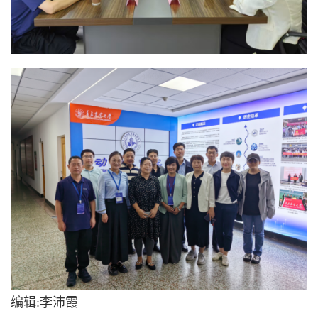
编辑:李沛霞