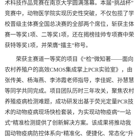
术科技作品竞赛在南京大学圆满落幕。本届“挑战杯”
竞赛中，动物医学院实现历史性突破，不仅包揽了学
校晋级主体赛全国总决赛的全部两个席位，斩获主体
赛一等奖1项、二等奖1项，还在揭榜挂帅专项赛中荣
获特等奖1项，并荣膺“擂主”称号。
荣获主赛道一等奖的项目《“检”微知著——面向
农村养殖户的高效CMOS集成掌上PCR实验室》，由
张传美、杨海燕、李沛霞老师指导，李佳妮、孙慧慧
等同学共同完成。项目团队历时三年攻关，聚焦农村
养殖疫病检测难题，成功研发出基于荧光定量PCR技
术的动物疫病现场快检套装，为实现动物疫病“一站
式”精准检测提供了创新解决方案。该成果将推动我
国动物疫病防控体系向“精准化、便捷化、常态化”升