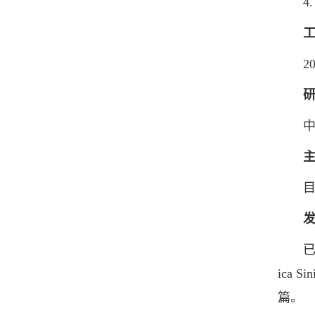
4. 
201
中药
目前
发
已发表S
ica Si
篇。