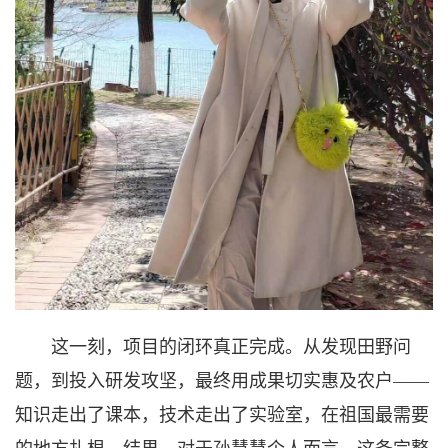
这一刻，项目的闭环真正完成。从发现田野问
题，到投入研发攻坚，最终用成果切实惠及农户——
知识走出了课本，技术走出了实验室，在祖国最需要