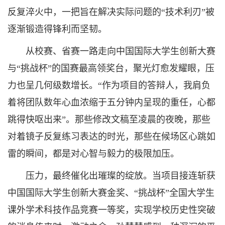
反复淬火中，一把旨在解决实际问题的“技术利刃”被
逐渐锻造得锋利而坚韧。
从校赛、省赛一路走向中国国际大学生创新大赛
与“挑战杯”的国赛最高领奖台，聚光灯愈发耀眼，压
力也呈几何级数增长。“作为项目的答辩人，我肩负
着将团队数年心血浓缩于五分钟内呈现的重任，心都
跳得快呕出来”。那些修改文稿至凌晨的夜晚，那些
对着镜子反复练习表达的时光，那些在候场区心跳如
雷的瞬间，都是对心智与毅力的极限加压。
压力，最终催化出璀璨的绽放。当项目接连斩获
中国国际大学生创新大赛金奖、“挑战杯”全国大学生
课外学术科技作品竞赛一等奖，实现学校历史性突破