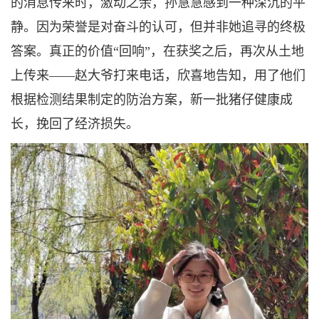
的消息传来时，激动之余，孙慧慧感到一种深沉的平
静。因为荣誉是对奋斗的认可，但并非她追寻的终极
答案。真正的价值“回响”，在获奖之后，再次从土地
上传来——赵大爷打来电话，欣喜地告知，用了他们
根据检测结果制定的防治方案，新一批猪仔健康成
长，挽回了经济损失。