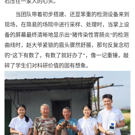
石压在一家人的心头。
当团队带着初步搭建、还显笨重的检测设备来到
现场，在简易的场院中进行采样、处理时，当掌上设
备的屏幕最终清晰地显示出“猪传染性胃肠炎”的检测
曲线时，赵大爷紧锁的眉头骤然舒展，那句反复念叨
的“这下有数了，有数了就好办了”，像一记重锤，敲
碎了学生们对科研价值的固有想象。