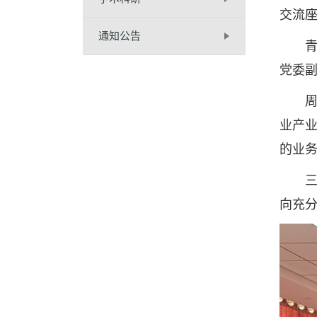
交流
通知公告
青岛
党委
周顺
业产
的业
三方
向充