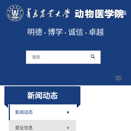
院长信箱
明德
博学
诚信
卓越
新闻动态
新闻动态
就业信息