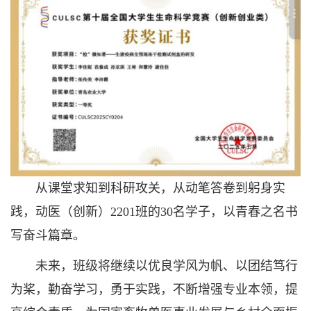
从课堂求知到科研攻关，从动笔答卷到躬身实
践，动医（创新）2201班的30名学子，以青春之名书
写奋斗篇章。
未来，班级将继续以优良学风为帆、以团结笃行
为桨，勤奋学习，勇于实践，不断增强专业本领，提