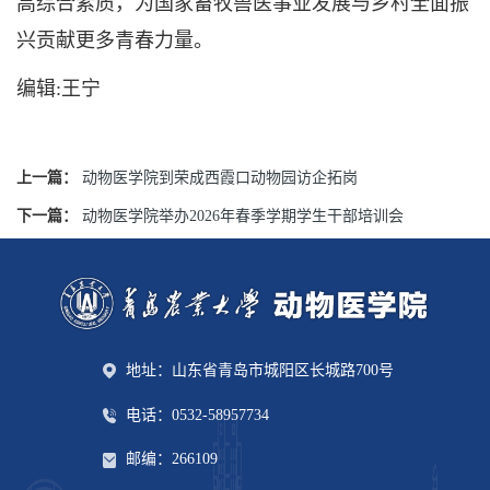
高综合素质，为国家畜牧兽医事业发展与乡村全面振
兴贡献更多青春力量。
编辑:王宁
上一篇：
动物医学院到荣成西霞口动物园访企拓岗
下一篇：
动物医学院举办2026年春季学期学生干部培训会
地址：山东省青岛市城阳区长城路700号
电话：0532-58957734
邮编：266109