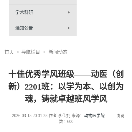
学术科研
通知公告
首页
>
导航栏目
>
新闻动态
十佳优秀学风班级——动医（创
新）2201班：以学为本、以创为
魂，铸就卓越班风学风
2026-03-13 20:31:28
作者:李佳妮
来源：
动物医学院
浏览
数：
600