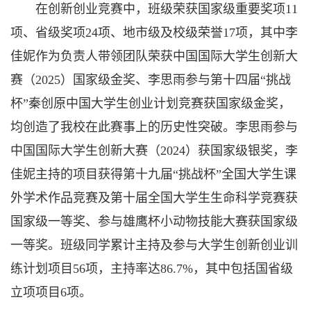
在创新创业竞赛中，班级荣获国家级重要奖项11
项、省级奖项24项、地市级及校级荣誉17项，其中李
佳妮作为负责人带领团队荣获中国国际大学生创新大
赛（2025）国家级金奖、李思雨参与第十四届“挑战
杯”秦创原中国大学生创业计划竞赛获国家级金奖，
均创造了我校在此赛事上的历史性突破。李思雨参与
中国国际大学生创新大赛（2024）获国家级银奖，李
佳妮主持的项目获得第十九届“挑战杯”全国大学生课
外学术作品竞赛及第十届全国大学生生命科学竞赛获
国家级一等奖、参与雄鹰杯小动物技能大赛获国家级
一等奖。班级同学累计主持及参与大学生创新创业训
练计划项目56项，主持率达86.7%，其中包括国省级
立项项目6项。